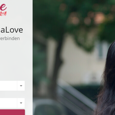
inaLove
verbinden