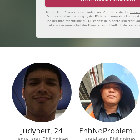
Mit Klick auf “Lass es drauf ankommen” stimmst du den
Nutzu
Datenschutzbestimmungen
, der
Rückerstattungsrichtlinie und
und der
Inhaltsrichtlinie
zu. Du kannst dein Konto jederzeit kü
allen oder einem Teil der Dienste (einschließlich der verb
Judybert, 24
EhhNoProblem, 33
Lapu-Lapu, Philippines
Lapu-Lapu, Philippines