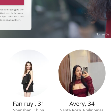
ngsbedingungen
, der
 Widerrufsbelehrung
ndigen oder dich von
undenen) abmelden.
Nur zu De
Fan ruyi, 31
Avery, 34
Shenzhen, China
Santa Rosa, Philippines