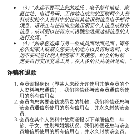
（3）“永远不要写上您的姓氏，
电子邮件
地址、家
庭住址、电话号码、工作地点或您的互联网个人资
料或初始个人资料中的任何其他识别信息
电子邮件
消息。请停止与任何向您施压索要个人信息或财务
信息，或试图以任何方式诱骗您透露这些信息的人
进行交流。”
（4）“如果您选择与另一位成员
面对面
见面，请务
必告知家人或朋友您要去的地方以及何时返回。永
远不要同意让别人到您家里来接您。约会的时候一
定要自行安排交通工具，在人多的公共场所见面。”
诈骗和退款
会员谎报身份（即某人未经允许使用其他会员的个
人资料与您通信）。我们将偿还与该会员通信所使
用的所有信用点。
会员向您索要金钱或昂贵的礼物。我们将偿还您与
该会员通信所使用的所有信用点，并永久封禁该会
员。
会员在其个人资料中故意谎报以下详细信息：年
龄、子女、性别和婚姻状况。我们将偿还您与该会
员通信所使用的所有信用点，并永久封禁该会员。