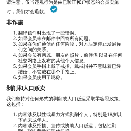
请注意，仅当违规行为是由已验证
帐户
状态的会员实施
时，我们才会退款。
非诈骗
翻译信件时出现了一些错误。
如果会员未在邮件中回答所有问题。
如果在你们通信的任何阶段，对方决定停止发展你
们之间的关系。
如果会员有亲戚、朋友的照片，
前伴侣
以及在任何
社交网络上发布的其他个人信息。
如果会员手指上戴了戒指。戴戒指并不意味着已经
结婚，不管戴在哪个手指上。
如果会员使用了昵称。
剥削和人口贩卖
我们坚持对任何形式的剥削或人口贩运采取零容忍政策。
这包括：
内容涉及以性或暴力方式剥削个人，特别是18岁以
下的未成年人。
内容涉及招揽、宣传或协助人口贩运，包括性剥
削、强迫劳动或现代奴役。