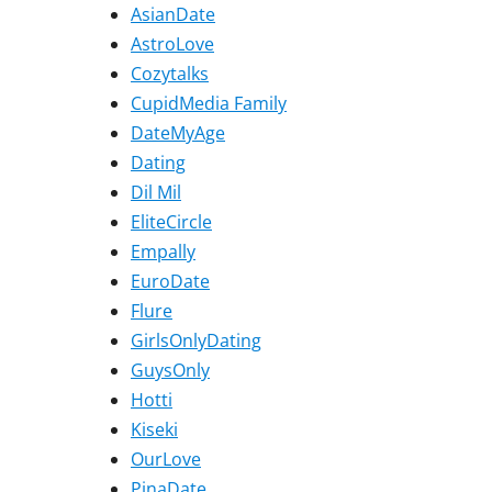
AsianDate
AstroLove
Cozytalks
CupidMedia Family
DateMyAge
Dating
Dil Mil
EliteCircle
Empally
EuroDate
Flure
GirlsOnlyDating
GuysOnly
Hotti
Kiseki
OurLove
PinaDate